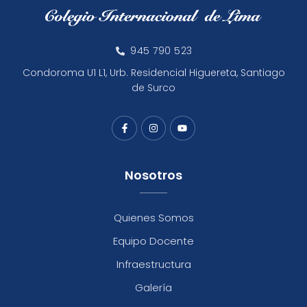
945 790 523
Condoroma U1 L1, Urb. Residencial Higuereta, Santiago
de Surco
F
I
Y
a
n
o
c
s
u
e
t
t
b
a
u
o
g
b
o
r
e
k
a
Nosotros
-
m
f
Quienes Somos
Equipo Docente
Infraestructura
Galería